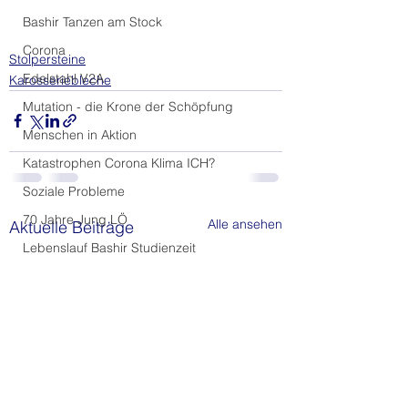
Bashir Tanzen am Stock
Corona
Stolpersteine
Edelstahl V2A
Karosseriebleche
Mutation - die Krone der Schöpfung
Menschen in Aktion
Katastrophen Corona Klima ICH?
Soziale Probleme
70 Jahre Jung LÖ
Alle ansehen
Aktuelle Beiträge
Lebenslauf Bashir Studienzeit