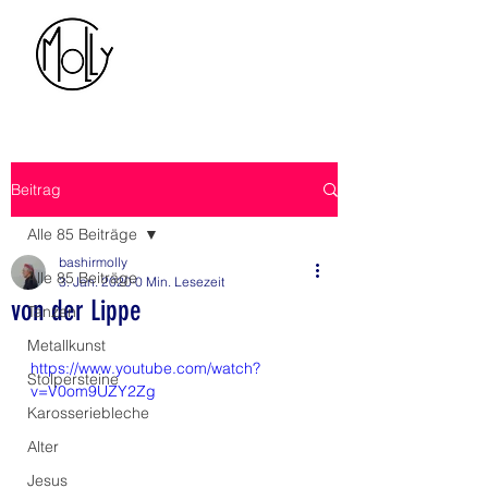
BASHIR MOLLY
Beitrag
Alle 85 Beiträge
bashirmolly
Alle 85 Beiträge
3. Jan. 2020
0 Min. Lesezeit
von der Lippe
Tanzen
Metallkunst
https://www.youtube.com/watch?
Stolpersteine
v=V0om9UZY2Zg
Karosseriebleche
Alter
Jesus